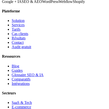
Google + IA
SEO & AEO
WordPress
Webflow
Shopify
Plateforme
Solution
Services
Tarifs
Cas clients
Résultats
Contact
Audit gratuit
Ressources
Blog
Guides
Glossaire SEO & IA
Comparatifs
Intégrations
Secteurs
SaaS & Tech
E-commerce