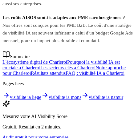
aussi ses entreprises.
Les coûts AISOS sont-ils adaptes aux PME caroloregiennes ?
Nos offres sont conçues pour les PME B2B. Le coût d'une stratégie
de visibilité IA est souvent inférieur a celui d'un budget Google Ads
mensuel, pour un impact plus durable et cumulatif.
Sommaire
L'écosystème digital de Charleroi
Pourquoi la visibilité IA est
cruciale a Charleroi
Les secteurs clés a Charleroi
Notre approche
pour Charleroi
Résultats attendus
FAQ : visibilité IA a Charleroi
Pages liees
visibilite ia liege
visibilite ia mons
visibilite ia namur
Mesurez votre AI Visibility Score
Gratuit. Résultat en 2 minutes.
Audit gratuit pour votre entreprise
→