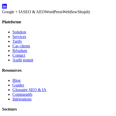
Google + IA
SEO & AEO
WordPress
Webflow
Shopify
Plateforme
Solution
Services
Tarifs
Cas clients
Résultats
Contact
Audit gratuit
Ressources
Blog
Guides
Glossaire SEO & IA
Comparatifs
Intégrations
Secteurs