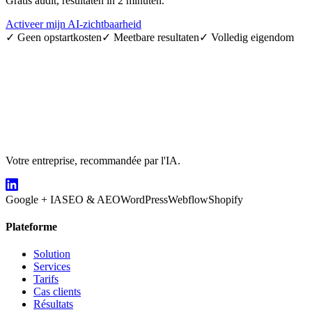
Gratis audit, resultaten in 2 minuten.
Activeer mijn AI-zichtbaarheid
✓
Geen opstartkosten
✓
Meetbare resultaten
✓
Volledig eigendom
Votre entreprise, recommandée par l'IA.
Google + IA
SEO & AEO
WordPress
Webflow
Shopify
Plateforme
Solution
Services
Tarifs
Cas clients
Résultats