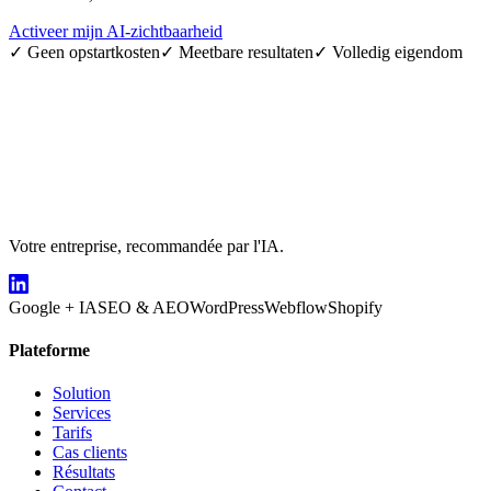
Activeer mijn AI-zichtbaarheid
✓
Geen opstartkosten
✓
Meetbare resultaten
✓
Volledig eigendom
Votre entreprise, recommandée par l'IA.
Google + IA
SEO & AEO
WordPress
Webflow
Shopify
Plateforme
Solution
Services
Tarifs
Cas clients
Résultats