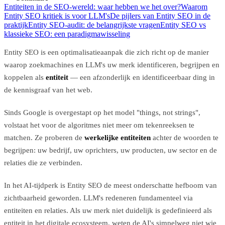
Entiteiten in de SEO-wereld: waar hebben we het over?
Waarom
Entity SEO kritiek is voor LLM's
De pijlers van Entity SEO in de
praktijk
Entity SEO-audit: de belangrijkste vragen
Entity SEO vs
klassieke SEO: een paradigmawisseling
Entity SEO is een optimalisatieaanpak die zich richt op de manier
waarop zoekmachines en LLM's uw merk identificeren, begrijpen en
koppelen als
entiteit
— een afzonderlijk en identificeerbaar ding in
de kennisgraaf van het web.
Sinds Google is overgestapt op het model "things, not strings",
volstaat het voor de algoritmes niet meer om tekenreeksen te
matchen. Ze proberen de
werkelijke entiteiten
achter de woorden te
begrijpen: uw bedrijf, uw oprichters, uw producten, uw sector en de
relaties die ze verbinden.
In het AI-tijdperk is Entity SEO de meest onderschatte hefboom van
zichtbaarheid geworden. LLM's redeneren fundamenteel via
entiteiten en relaties. Als uw merk niet duidelijk is gedefinieerd als
entiteit in het digitale ecosysteem, weten de AI's simpelweg niet wie