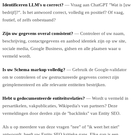
Identificeren LLM's u correct?
— Vraag aan ChatGPT "Wat is [uw
bedrijf]?". Is het antwoord correct, volledig en positief? Of vaag,
foutief, of zelfs onbestaand?
Zijn uw gegevens overal consistent?
— Controleer of uw naam,
beschrijving, contactgegevens en aanbod identiek zijn op uw site,
sociale media, Google Business, gidsen en alle plaatsen waar u
vermeld wordt.
Is uw Schema markup volledig?
— Gebruik de Google-validator
om te controleren of uw gestructureerde gegevens correct zijn
geimplementeerd en alle relevante entiteiten bestrijken.
Hebt u gedocumenteerde entiteitsrelaties?
— Wordt u vermeld in
persartikelen, vakpublicaties, Wikipedia's van partners? Deze
vermeldingen door derden zijn de "backlinks" van Entity SEO.
Als u op meerdere van deze vragen "nee" of "ik weet het niet"
antwoordt, heeft uw Entity SEO kritieke gaps. Elke gap is een