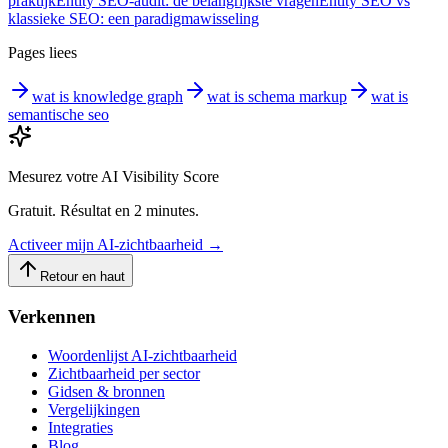
praktijk
Entity SEO-audit: de belangrijkste vragen
Entity SEO vs
klassieke SEO: een paradigmawisseling
Pages liees
wat is knowledge graph
wat is schema markup
wat is
semantische seo
Mesurez votre AI Visibility Score
Gratuit. Résultat en 2 minutes.
Activeer mijn AI-zichtbaarheid
→
Retour en haut
Verkennen
Woordenlijst AI-zichtbaarheid
Zichtbaarheid per sector
Gidsen & bronnen
Vergelijkingen
Integraties
Blog