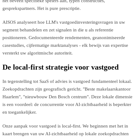
het beveelt specifieke spelers aan, typen constructies,
gesprekspartners. Het is pure prescriptie.
AISOS analyseert hoe LLM's vastgoedinvesteringsvragen in uw
segment behandelen en zet signalen in die u als referentie
positioneren. Gedocumenteerde rendementen, geanonimiseerde
casestudies, cijfermatige marktanalyses - elk bewijs van expertise
versterkt uw algoritmische autoriteit.
De local-first strategie voor vastgoed
In tegenstelling tot SaaS of advies is vastgoed fundamenteel lokaal.
Zoekopdrachten zijn geografisch gericht. "Beste makelaarskantoor
Haarlem", "nieuwbouw Den Bosch centrum". Deze lokale dimensie
is een voordeel: de concurrentie voor AI-zichtbaarheid is beperkter
en toegankelijker.
Onze aanpak voor vastgoed is local-first. We beginnen met het in
kaart brengen van uw AI-zichtbaarheid op lokale zoekopdrachten