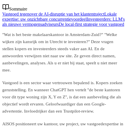
Sommaire
Vastgoed tegenover de AI-disruptie van het klantentraject
Lokale
expertise: uw onzichtbare concurrentievoordeel
Investeerders: LLM's
als nieuwe vermogensadviseurs
De local-first strategie voor vastgoed
"Wat is het beste makelaarskantoor in Amsterdam-Zuid?" "Welke
wijken zijn kansrijk om in Utrecht te investeren?" Deze vragen
stellen kopers en investeerders steeds vaker aan AI. En de
antwoorden verwijzen niet naar uw site. Ze geven direct namen,
aanbevelingen, analyses. Als u er niet bij staat, speelt u niet meer
mee.
Vastgoed is een sector waar vertrouwen bepalend is. Kopers zoeken
geruststelling. En wanneer ChatGPT hen vertelt "de beste kantoren
voor dit type woning zijn X, Y en Z", is dat een aanbeveling die als
objectief wordt ervaren. Geloofwaardiger dan een Google-
advertentie. Invloedrijker dan een Trustpilot-review.
AISOS positioneert uw kantoor, uw project, uw vastgoedexpertise in