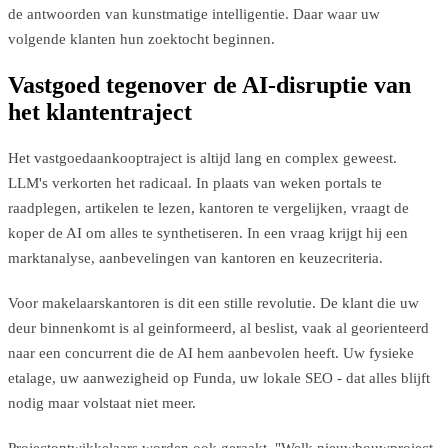
de antwoorden van kunstmatige intelligentie. Daar waar uw
volgende klanten hun zoektocht beginnen.
Vastgoed tegenover de AI-disruptie van
het klantentraject
Het vastgoedaankooptraject is altijd lang en complex geweest.
LLM's verkorten het radicaal. In plaats van weken portals te
raadplegen, artikelen te lezen, kantoren te vergelijken, vraagt de
koper de AI om alles te synthetiseren. In een vraag krijgt hij een
marktanalyse, aanbevelingen van kantoren en keuzecriteria.
Voor makelaarskantoren is dit een stille revolutie. De klant die uw
deur binnenkomt is al geinformeerd, al beslist, vaak al georienteerd
naar een concurrent die de AI hem aanbevolen heeft. Uw fysieke
etalage, uw aanwezigheid op Funda, uw lokale SEO - dat alles blijft
nodig maar volstaat niet meer.
Projectontwikkelaars worden ook geraakt. "Welk nieuwbouwproject