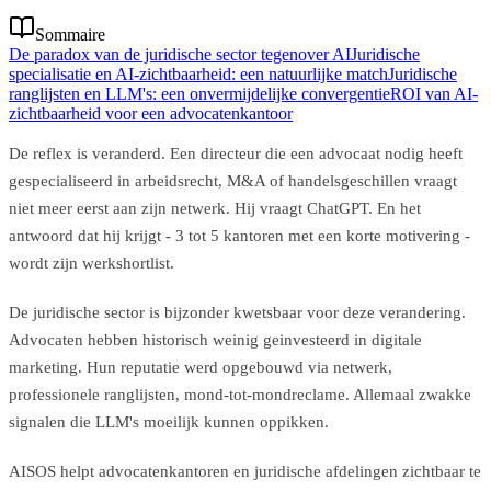
Sommaire
De paradox van de juridische sector tegenover AI
Juridische
specialisatie en AI-zichtbaarheid: een natuurlijke match
Juridische
ranglijsten en LLM's: een onvermijdelijke convergentie
ROI van AI-
zichtbaarheid voor een advocatenkantoor
De reflex is veranderd. Een directeur die een advocaat nodig heeft
gespecialiseerd in arbeidsrecht, M&A of handelsgeschillen vraagt
niet meer eerst aan zijn netwerk. Hij vraagt ChatGPT. En het
antwoord dat hij krijgt - 3 tot 5 kantoren met een korte motivering -
wordt zijn werkshortlist.
De juridische sector is bijzonder kwetsbaar voor deze verandering.
Advocaten hebben historisch weinig geinvesteerd in digitale
marketing. Hun reputatie werd opgebouwd via netwerk,
professionele ranglijsten, mond-tot-mondreclame. Allemaal zwakke
signalen die LLM's moeilijk kunnen oppikken.
AISOS helpt advocatenkantoren en juridische afdelingen zichtbaar te