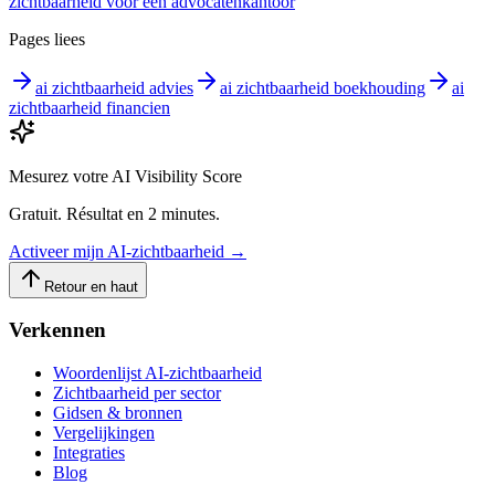
zichtbaarheid voor een advocatenkantoor
Pages liees
ai zichtbaarheid advies
ai zichtbaarheid boekhouding
ai
zichtbaarheid financien
Mesurez votre AI Visibility Score
Gratuit. Résultat en 2 minutes.
Activeer mijn AI-zichtbaarheid
→
Retour en haut
Verkennen
Woordenlijst AI-zichtbaarheid
Zichtbaarheid per sector
Gidsen & bronnen
Vergelijkingen
Integraties
Blog