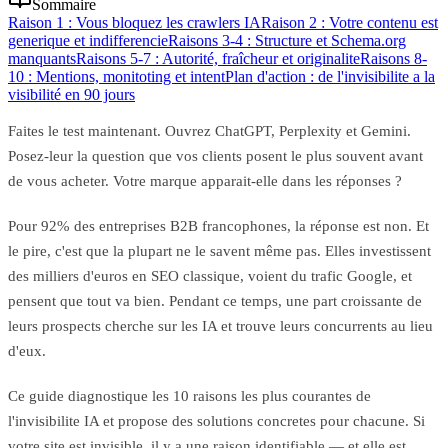
Sommaire
Raison 1 : Vous bloquez les crawlers IA
Raison 2 : Votre contenu est
generique et indifferencie
Raisons 3-4 : Structure et Schema.org
manquants
Raisons 5-7 : Autorité, fraîcheur et originalite
Raisons 8-
10 : Mentions, monitoting et intent
Plan d'action : de l'invisibilite a la
visibilité en 90 jours
Faites le test maintenant. Ouvrez ChatGPT, Perplexity et Gemini.
Posez-leur la question que vos clients posent le plus souvent avant
de vous acheter. Votre marque apparait-elle dans les réponses ?
Pour 92% des entreprises B2B francophones, la réponse est non. Et
le pire, c'est que la plupart ne le savent même pas. Elles investissent
des milliers d'euros en SEO classique, voient du trafic Google, et
pensent que tout va bien. Pendant ce temps, une part croissante de
leurs prospects cherche sur les IA et trouve leurs concurrents au lieu
d'eux.
Ce guide diagnostique les 10 raisons les plus courantes de
l'invisibilite IA et propose des solutions concretes pour chacune. Si
votre site est invisible, il y a une raison identifiable — et elle est