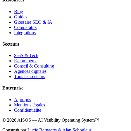
Blog
Guides
Glossaire SEO & IA
Comparatifs
Intégrations
Secteurs
SaaS & Tech
E-commerce
Conseil & Consulting
Agences digitales
Tous les secteurs
Entreprise
A propos
Mentions légales
Confidentialite
© 2026 AISOS — AI Visibility Operating System™
Construit par
Lucie Bernaerts & Alan Schouleur